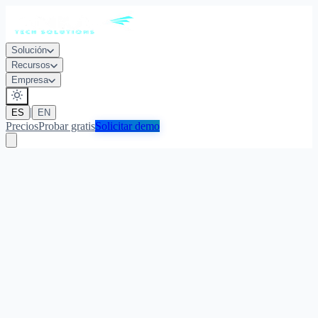
Solución
Recursos
Empresa
|
ES
EN
Precios
Probar gratis
Solicitar demo