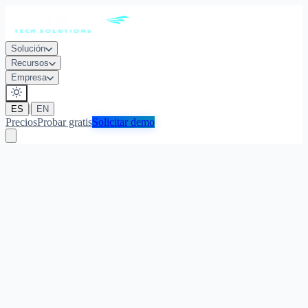
Solución
Recursos
Empresa
|
ES
EN
Precios
Probar gratis
Solicitar demo