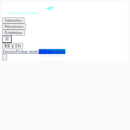
Solución
Recursos
Empresa
|
ES
EN
Precios
Probar gratis
Solicitar demo