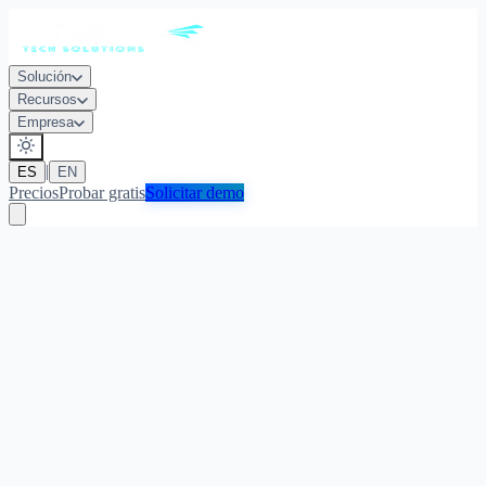
Solución
Recursos
Empresa
|
ES
EN
Precios
Probar gratis
Solicitar demo